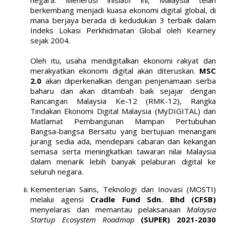
negara. Menerusi inisiatif ini, Malaysia telah
berkembang menjadi kuasa ekonomi digital global, di
mana berjaya berada di kedudukan 3 terbaik dalam
Indeks Lokasi Perkhidmatan Global oleh Kearney
sejak 2004.
Oleh itu, usaha mendigitalkan ekonomi rakyat dan
merakyatkan ekonomi digital akan diteruskan.
MSC
2.0
akan diperkenalkan dengan penjenamaan serba
baharu dan akan ditambah baik sejajar dengan
Rancangan Malaysia Ke-12 (RMK-12), Rangka
Tindakan Ekonomi Digital Malaysia (MyDIGITAL) dan
Matlamat Pembangunan Mampan Pertubuhan
Bangsa-bangsa Bersatu yang bertujuan menangani
jurang sedia ada, mendepani cabaran dan kekangan
semasa serta meningkatkan tawaran nilai Malaysia
dalam menarik lebih banyak pelaburan digital ke
seluruh negara.
Kementerian Sains, Teknologi dan Inovasi (MOSTI)
melalui agensi
Cradle Fund Sdn. Bhd (CFSB)
menyelaras dan memantau pelaksanaan
Malaysia
Startup Ecosystem Roadmap
(SUPER) 2021-2030