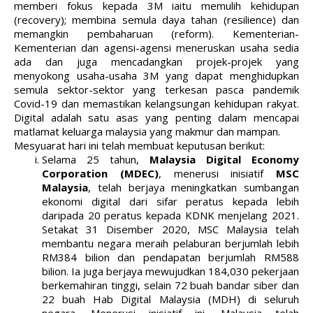
memberi fokus kepada 3M iaitu memulih kehidupan
(recovery); membina semula daya tahan (resilience) dan
memangkin pembaharuan (reform). Kementerian-
Kementerian dan agensi-agensi meneruskan usaha sedia
ada dan juga mencadangkan projek-projek yang
menyokong usaha-usaha 3M yang dapat menghidupkan
semula sektor-sektor yang terkesan pasca pandemik
Covid-19 dan memastikan kelangsungan kehidupan rakyat.
Digital adalah satu asas yang penting dalam mencapai
matlamat keluarga malaysia yang makmur dan mampan.
Mesyuarat hari ini telah membuat keputusan berikut:
Selama 25 tahun,
Malaysia Digital Economy
Corporation (MDEC)
, menerusi inisiatif
MSC
Malaysia
, telah berjaya meningkatkan sumbangan
ekonomi digital dari sifar peratus kepada lebih
daripada 20 peratus kepada KDNK menjelang 2021.
Setakat 31 Disember 2020, MSC Malaysia telah
membantu negara meraih pelaburan berjumlah lebih
RM384 bilion dan pendapatan berjumlah RM588
bilion. Ia juga berjaya mewujudkan 184,030 pekerjaan
berkemahiran tinggi, selain 72 buah bandar siber dan
22 buah Hab Digital Malaysia (MDH) di seluruh