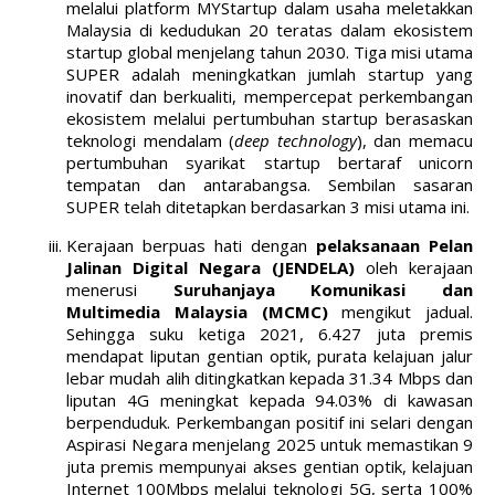
melalui platform MYStartup dalam usaha meletakkan
Malaysia di kedudukan 20 teratas dalam ekosistem
startup global menjelang tahun 2030. Tiga misi utama
SUPER adalah meningkatkan jumlah startup yang
inovatif dan berkualiti, mempercepat perkembangan
ekosistem melalui pertumbuhan startup berasaskan
teknologi mendalam (
deep technology
), dan memacu
pertumbuhan syarikat startup bertaraf unicorn
tempatan dan antarabangsa. Sembilan sasaran
SUPER telah ditetapkan berdasarkan 3 misi utama ini.
Kerajaan berpuas hati dengan
pelaksanaan Pelan
Jalinan Digital Negara (JENDELA)
oleh kerajaan
menerusi
Suruhanjaya Komunikasi dan
Multimedia Malaysia (MCMC)
mengikut jadual.
Sehingga suku ketiga 2021, 6.427 juta premis
mendapat liputan gentian optik, purata kelajuan jalur
lebar mudah alih ditingkatkan kepada 31.34 Mbps dan
liputan 4G meningkat kepada 94.03% di kawasan
berpenduduk. Perkembangan positif ini selari dengan
Aspirasi Negara menjelang 2025 untuk memastikan 9
juta premis mempunyai akses gentian optik, kelajuan
Internet 100Mbps melalui teknologi 5G, serta 100%